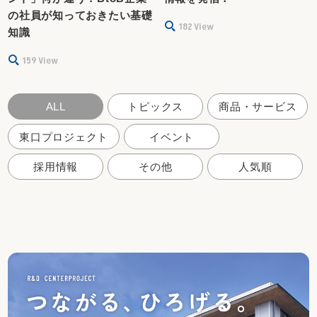
の社員が知っておきたい基礎
182
View
知識
159
View
ALL
トピックス
商品・サービス
東口プロジェクト
イベント
採用情報
その他
人気順