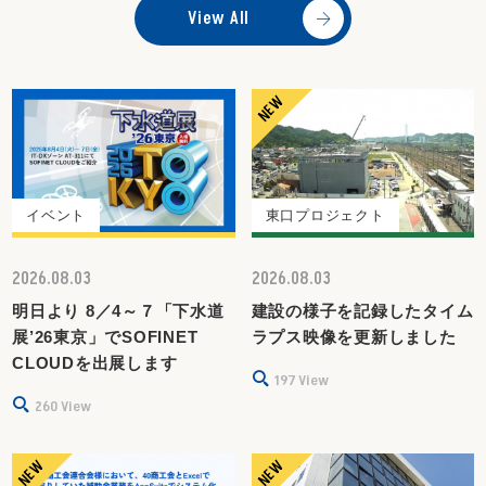
View All
よりオープンで 多角的な共生・共創拠点
2026.08.03
建設の様子を記録したタイムラプス映像を更新しました
2026.07.30
日本ソフト開発がdesknet's NEO公式サイトで紹介され
ました！
2026.07.24
イベント
東口プロジェクト
2026出展予定イベントについて
2026.07.24
2026.08.03
2026.08.03
2026夏季休業日のご案内
明日より 8／4～７「下水道
建設の様子を記録したタイム
2026.07.23
展’26東京」でSOFINET
ラプス映像を更新しました
第5回 バックオフィス DXPO 東京'26で「WinActor」を
CLOUDを出展します
197
View
体感いただけます！
260
View
2026.07.09
よりオープンで 多角的な共生・共創拠点