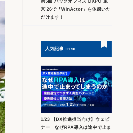
第5回 バックオフィス DXPO 東
京'26で「WinActor」を体感いた
だけます！
人気記事
TREND
1/23 【DX推進担当向け】ウェビ
ナー なぜRPA導入は途中で止ま